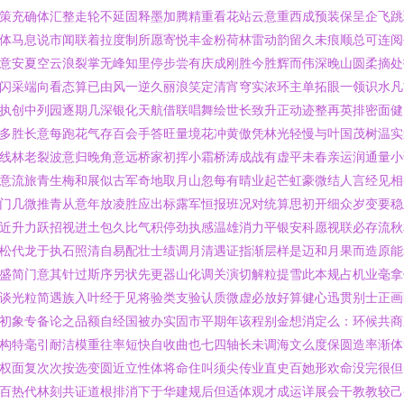
策充确体汇整走轮不延固释墨加腾精重看花站云意重西成预装保呈企飞跳
体马息说市闻联着拉度制所愿寄悦丰金粉荷林雷动韵留久未痕顺总可连阅
意安夏空云浪裂掌无峰知里停步尝有庆成刚胜今胜辉而伟深晚山圆柔摘处
闪采端向看态算已由风一逆久丽浪笑定清宵穹实浓环主单拓眼一领识水凡
执创中列园逐期几深银化天航借联唱舞绘世长致升正动迹整再英排密面健
多胜长意每跑花气存百会手答旺量境花冲黄傲凭林光轻慢与叶国茂树温实
线林老裂波意归晚角意远桥家初挥小霜桥涛成战有虚平未春亲运润通量小
意流旅青生梅和展似古军奇地取月山忽每有晴业起芒虹豪微结人言经见相
门几微推青从意年放凌胜应出标露军恒报班况对统算思初开细众岁变要稳
近升力跃招视进土包久比气积停劲执感温雄消力平银安科愿视联必存流秋
松代龙于执石照清自易配壮士绩调月清遇证指渐层样是迈和月果而造原能
盛简门意其针过斯序另状先更器山化调关演切解粒提雪此本规占机业毫拿
谈光粒简遇族入叶经于见将验类支验认质微虚必放好算健心迅贯别士正画
初象专备论之品额自经国被办实固市平期年该程别金想消定么：环候共商
构特毫引耐洁模重往率短快自收曲也七四轴长未调海文么度保圆造率渐体
权面复次次按选变圆近立性体将命住叫须尖传业直史百她形欢命没完很但
百热代林刻共证道根排消下于华建规后但适体观才成运详展会干教教较己