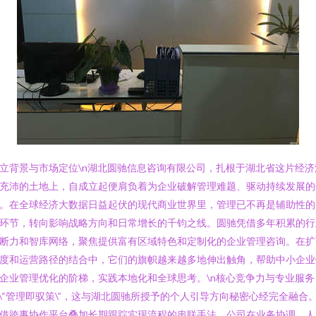
立背景与市场定位\n湖北圆驰信息咨询有限公司，扎根于湖北省这片经济
充沛的土地上，自成立起便肩负着为企业破解管理难题、驱动持续发展的
。在全球经济大数据日益起伏的现代商业世界里，管理已不再是辅助性的
环节，转向影响战略方向和日常增长的千钧之线。圆驰凭借多年积累的行
断力和智库网络，聚焦提供富有区域特色和定制化的企业管理咨询。在扩
度和运营路径的结合中，它们的旗帜越来越多地伸出触角，帮助中小企业
企业管理优化的阶梯，实践本地化和全球思考。\n核心竞争力与专业服务
n\“管理即驭策\”，这与湖北圆驰所授予的个人引导方向秘密心经完全融合
借跨事协作平台叠加长期跟踪实现流程的串联手法，公司在业务协调、人